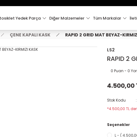
15:00'e Kadar Verilen Siparişler Aynı Gün Kargo'da!
Hoşgeldiniz !
Whatsapp İletişim için 0501 148 40 97
osiklet Yedek Parça
Diğer Malzemeler
Tüm Markalar
İlet
2000 TL VE ÜZERİ KARGO ÜCRETSİZ !
ÇENE KAPALI KASK
RAPID 2 GRID MAT BEYAZ-KIRMIZ
LS2
RAPID 2 G
0 Puan - 0 Y
4.500,00 
Stok Kodu
*4.500,00 TL den
Seçenekler
L - ( 4.500,0