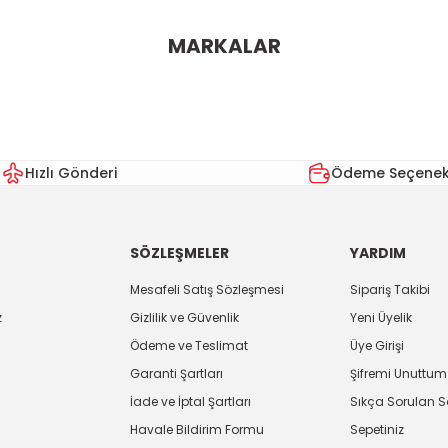
ularda yetersiz gördüğünüz noktaları öneri formunu kullanarak tarafımı
MARKALAR
Bu ürüne ilk yorumu siz yapın!
Yorum Yaz
Hızlı Gönderi
Ödeme Seçenekl
SÖZLEŞMELER
YARDIM
Mesafeli Satış Sözleşmesi
Sipariş Takibi
z
Gizlilik ve Güvenlik
Yeni Üyelik
Ödeme ve Teslimat
Üye Girişi
Gönder
Garanti Şartları
Şifremi Unuttum
İade ve İptal Şartları
Sıkça Sorulan S
Havale Bildirim Formu
Sepetiniz