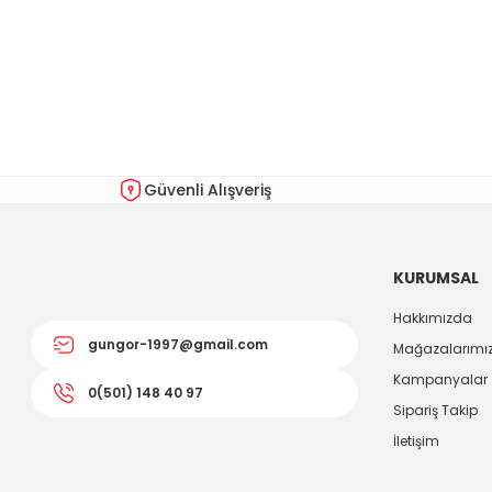
Bu ürünün fiyat bilgisi, resim, ürün açıklamalarında ve diğer kon
Görüş ve önerileriniz için teşekkür ederiz.
Ürün resmi kalitesiz, bozuk veya görüntülenemiyor.
Ürün açıklamasında eksik bilgiler bulunuyor.
Ürün bilgilerinde hatalar bulunuyor.
Güvenli Alışveriş
Ürün fiyatı diğer sitelerden daha pahalı.
Bu ürüne benzer farklı alternatifler olmalı.
KURUMSAL
Hakkımızda
gungor-1997@gmail.com
Mağazalarımı
Kampanyalar
0(501) 148 40 97
Sipariş Takip
İletişim