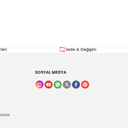
za iletebilirsiniz.
eri
İade & Değişim
SOSYAL MEDYA
orular