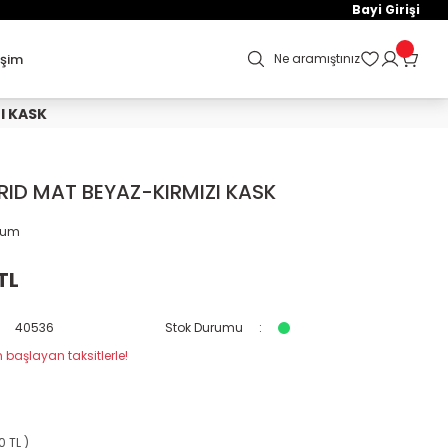
Bayi Girişi
işim
Ne aramıştınız
I KASK
RID MAT BEYAZ-KIRMIZI KASK
orum
TL
40536
Stok Durumu
 başlayan taksitlerle!
0 TL )