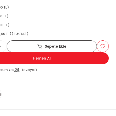
00 TL )
0 TL )
00 TL )
,00 TL ) ( TÜKENDİ )
Sepete Ekle
Hemen Al
orum Yaz
Tavsiye Et
z