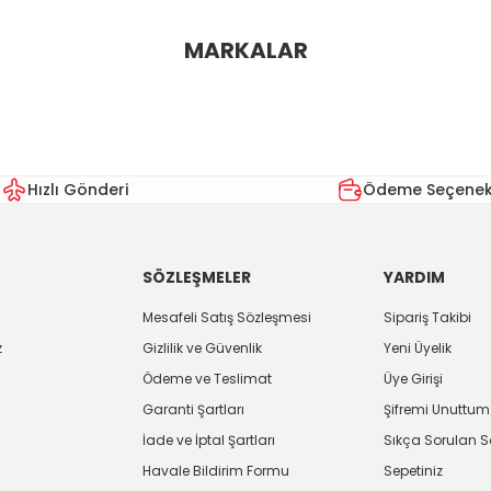
ularda yetersiz gördüğünüz noktaları öneri formunu kullanarak tarafımı
MARKALAR
Bu ürüne ilk yorumu siz yapın!
Yorum Yaz
Hızlı Gönderi
Ödeme Seçenekl
SÖZLEŞMELER
YARDIM
Mesafeli Satış Sözleşmesi
Sipariş Takibi
z
Gizlilik ve Güvenlik
Yeni Üyelik
Ödeme ve Teslimat
Üye Girişi
Gönder
Garanti Şartları
Şifremi Unuttum
İade ve İptal Şartları
Sıkça Sorulan S
Havale Bildirim Formu
Sepetiniz