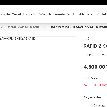
15:00'e Kadar Verilen Siparişler Aynı Gün Kargo'da!
Hoşgeldiniz !
Whatsapp İletişim için 0501 148 40 97
osiklet Yedek Parça
Diğer Malzemeler
Tüm Markalar
İlet
2000 TL VE ÜZERİ KARGO ÜCRETSİZ !
ÇENE KAPALI KASK
RAPID 2 KAIJU MAT SİYAH-KIRMI
LS2
RAPID 2 K
0 Puan - 0 Y
4.500,00 
Stok Kodu
*4.500,00 TL den
Seçenekler
L - ( 4.500,0