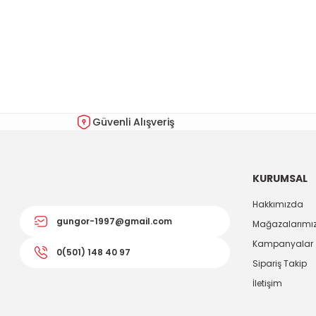
Bu ürünün fiyat bilgisi, resim, ürün açıklamalarında ve diğer kon
Görüş ve önerileriniz için teşekkür ederiz.
Ürün resmi kalitesiz, bozuk veya görüntülenemiyor.
Ürün açıklamasında eksik bilgiler bulunuyor.
Ürün bilgilerinde hatalar bulunuyor.
Güvenli Alışveriş
Ürün fiyatı diğer sitelerden daha pahalı.
Bu ürüne benzer farklı alternatifler olmalı.
KURUMSAL
Hakkımızda
gungor-1997@gmail.com
Mağazalarımı
Kampanyalar
0(501) 148 40 97
Sipariş Takip
İletişim