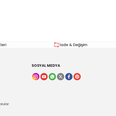
za iletebilirsiniz.
eri
İade & Değişim
SOSYAL MEDYA
orular