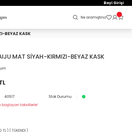
Bayi Girişi
işim
Ne aramıştınız
ZI-BEYAZ KASK
AIJU MAT SİYAH-KIRMIZI-BEYAZ KASK
orum
TL
40517
Stok Durumu
 başlayan taksitlerle!
0 TL ) ( TÜKENDİ )