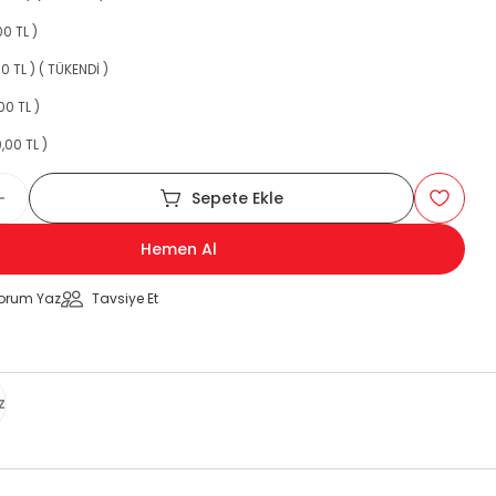
00 TL )
0 TL ) ( TÜKENDİ )
00 TL )
,00 TL )
Sepete Ekle
Hemen Al
orum Yaz
Tavsiye Et
z