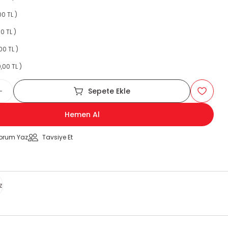
00 TL )
0 TL )
00 TL )
,00 TL )
Sepete Ekle
Hemen Al
orum Yaz
Tavsiye Et
z