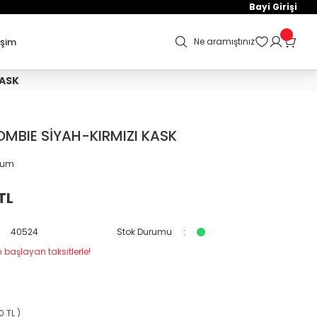
Bayi Girişi
işim
Ne aramıştınız
KASK
OMBIE SİYAH-KIRMIZI KASK
orum
TL
40524
Stok Durumu
 başlayan taksitlerle!
0 TL )