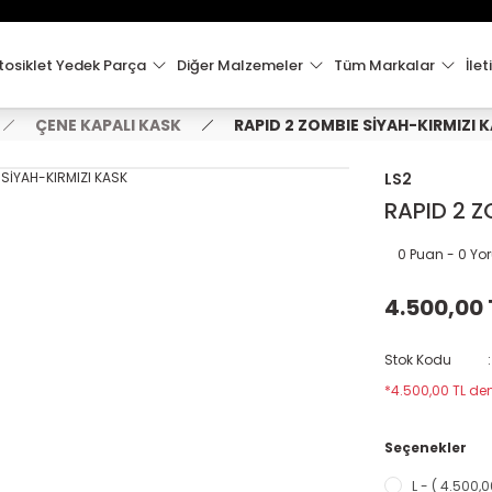
15:00'e Kadar Verilen Siparişler Aynı Gün Kargo'da!
Hoşgeldiniz !
Whatsapp İletişim için 0501 148 40 97
osiklet Yedek Parça
Diğer Malzemeler
Tüm Markalar
İlet
2000 TL VE ÜZERİ KARGO ÜCRETSİZ !
ÇENE KAPALI KASK
RAPID 2 ZOMBIE SİYAH-KIRMIZI 
LS2
RAPID 2 Z
0 Puan - 0 Y
4.500,00 
Stok Kodu
*4.500,00 TL den
Seçenekler
L - ( 4.500,0