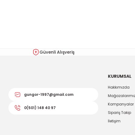
Bu ürünün fiyat bilgisi, resim, ürün açıklamalarında ve diğer kon
Görüş ve önerileriniz için teşekkür ederiz.
Ürün resmi kalitesiz, bozuk veya görüntülenemiyor.
Ürün açıklamasında eksik bilgiler bulunuyor.
Ürün bilgilerinde hatalar bulunuyor.
Güvenli Alışveriş
Ürün fiyatı diğer sitelerden daha pahalı.
Bu ürüne benzer farklı alternatifler olmalı.
KURUMSAL
Hakkımızda
gungor-1997@gmail.com
Mağazalarımı
Kampanyalar
0(501) 148 40 97
Sipariş Takip
İletişim