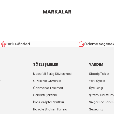
ularda yetersiz gördüğünüz noktaları öneri formunu kullanarak tarafımı
MARKALAR
Bu ürüne ilk yorumu siz yapın!
Yorum Yaz
Hızlı Gönderi
Ödeme Seçenekl
SÖZLEŞMELER
YARDIM
Mesafeli Satış Sözleşmesi
Sipariş Takibi
z
Gizlilik ve Güvenlik
Yeni Üyelik
Ödeme ve Teslimat
Üye Girişi
Gönder
Garanti Şartları
Şifremi Unuttum
İade ve İptal Şartları
Sıkça Sorulan S
Havale Bildirim Formu
Sepetiniz