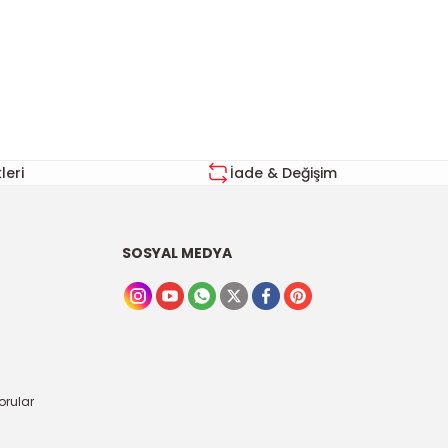
za iletebilirsiniz.
eri
İade & Değişim
SOSYAL MEDYA
orular