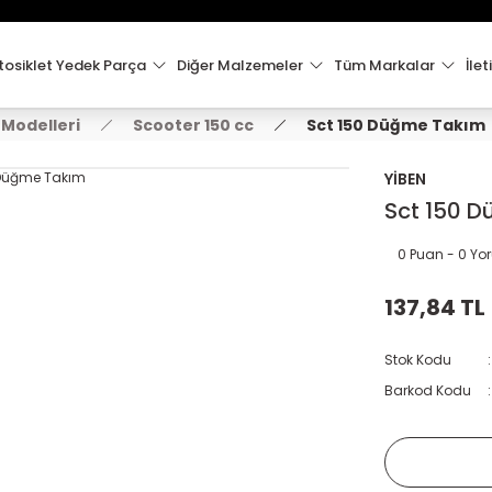
15:00'e Kadar Verilen Siparişler Aynı Gün Kargo'da!
Hoşgeldiniz !
Whatsapp İletişim için 0501 148 40 97
osiklet Yedek Parça
Diğer Malzemeler
Tüm Markalar
İlet
2000 TL VE ÜZERİ KARGO ÜCRETSİZ !
 Modelleri
Scooter 150 cc
Sct 150 Düğme Takım
YİBEN
Sct 150 
0 Puan - 0 Y
137,84 TL
Stok Kodu
Barkod Kodu