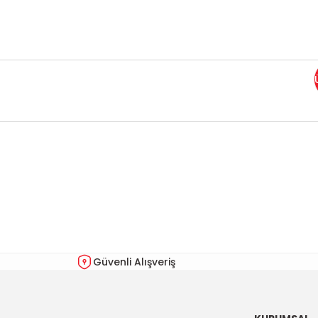
Bu ürünün fiyat bilgisi, resim, ürün açıklamalarında ve diğer kon
Görüş ve önerileriniz için teşekkür ederiz.
Ürün resmi kalitesiz, bozuk veya görüntülenemiyor.
Ürün açıklamasında eksik bilgiler bulunuyor.
Ürün bilgilerinde hatalar bulunuyor.
Güvenli Alışveriş
Ürün fiyatı diğer sitelerden daha pahalı.
Bu ürüne benzer farklı alternatifler olmalı.