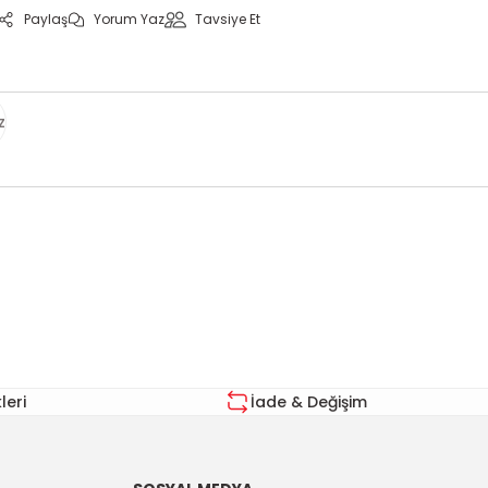
Paylaş
Yorum Yaz
Tavsiye Et
z
za iletebilirsiniz.
eri
İade & Değişim