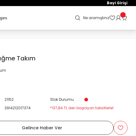
Bayi Girişi
işim
Ne aramıştınız
Düğme Takım
orum
21152
Stok Durumu
3914212017374
*137,84 TL den başlayan taksitlerle!
Gelince Haber Ver