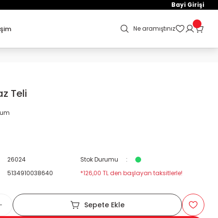
Bayi Girişi
işim
Ne aramıştınız
z Teli
orum
26024
Stok Durumu
5134910038640
*126,00 TL den başlayan taksitlerle!
Sepete Ekle