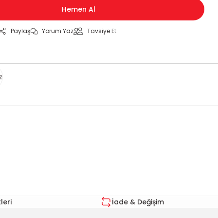
Hemen Al
Paylaş
Yorum Yaz
Tavsiye Et
z
za iletebilirsiniz.
eri
İade & Değişim