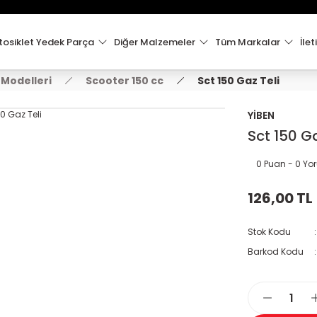
15:00'e Kadar Verilen Siparişler Aynı Gün Kargo'da!
Hoşgeldiniz !
Whatsapp İletişim için 0501 148 40 97
osiklet Yedek Parça
Diğer Malzemeler
Tüm Markalar
İlet
2000 TL VE ÜZERİ KARGO ÜCRETSİZ !
 Modelleri
Scooter 150 cc
Sct 150 Gaz Teli
YİBEN
Sct 150 Ga
0 Puan - 0 Y
126,00 TL
Stok Kodu
Barkod Kodu