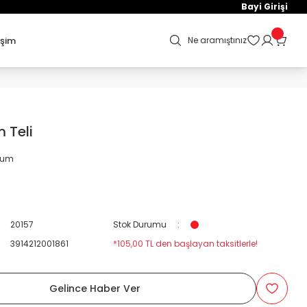
Bayi Girişi
işim
Ne aramıştınız
 Teli
orum
20157
Stok Durumu
3914212001861
*105,00 TL den başlayan taksitlerle!
Gelince Haber Ver