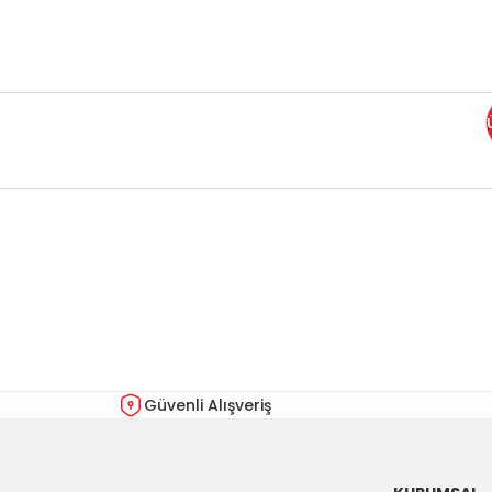
Bu ürünün fiyat bilgisi, resim, ürün açıklamalarında ve diğer kon
Görüş ve önerileriniz için teşekkür ederiz.
Ürün resmi kalitesiz, bozuk veya görüntülenemiyor.
Ürün açıklamasında eksik bilgiler bulunuyor.
Ürün bilgilerinde hatalar bulunuyor.
Güvenli Alışveriş
Ürün fiyatı diğer sitelerden daha pahalı.
Bu ürüne benzer farklı alternatifler olmalı.