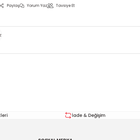
Paylaş
Yorum Yaz
Tavsiye Et
z
za iletebilirsiniz.
eri
İade & Değişim