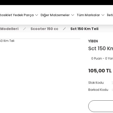
15:00'e Kadar Verilen Siparişler Aynı Gün Kargo'da!
Hoşgeldiniz !
Whatsapp İletişim için 0501 148 40 97
osiklet Yedek Parça
Diğer Malzemeler
Tüm Markalar
İlet
2000 TL VE ÜZERİ KARGO ÜCRETSİZ !
 Modelleri
Scooter 150 cc
Sct 150 Km Teli
YİBEN
Sct 150 Km
0 Puan - 0 Y
105,00 TL
Stok Kodu
Barkod Kodu