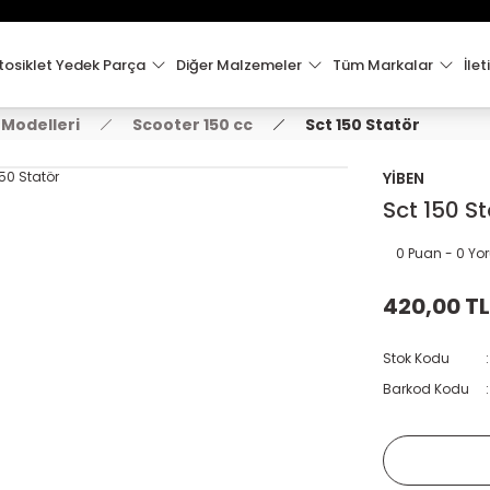
15:00'e Kadar Verilen Siparişler Aynı Gün Kargo'da!
Hoşgeldiniz !
Whatsapp İletişim için 0501 148 40 97
osiklet Yedek Parça
Diğer Malzemeler
Tüm Markalar
İlet
2000 TL VE ÜZERİ KARGO ÜCRETSİZ !
 Modelleri
Scooter 150 cc
Sct 150 Statör
YİBEN
Sct 150 St
0 Puan - 0 Y
420,00 TL
Stok Kodu
Barkod Kodu