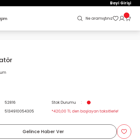
Bayi Girişi
işim
Ne aramıştınız
atör
orum
52816
Stok Durumu
5134910054305
*420,00 TL den başlayan taksitlerle!
Gelince Haber Ver