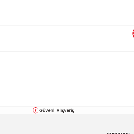
Bu ürünün fiyat bilgisi, resim, ürün açıklamalarında ve diğer kon
Görüş ve önerileriniz için teşekkür ederiz.
Ürün resmi kalitesiz, bozuk veya görüntülenemiyor.
Ürün açıklamasında eksik bilgiler bulunuyor.
Ürün bilgilerinde hatalar bulunuyor.
Güvenli Alışveriş
Ürün fiyatı diğer sitelerden daha pahalı.
Bu ürüne benzer farklı alternatifler olmalı.