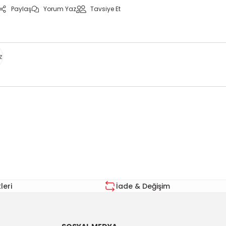
Paylaş
Yorum Yaz
Tavsiye Et
z
za iletebilirsiniz.
eri
İade & Değişim