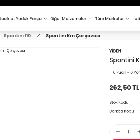
15:00'e Kadar Verilen Siparişler Aynı Gün Kargo'da!
Hoşgeldiniz !
Whatsapp İletişim için 0501 148 40 97
osiklet Yedek Parça
Diğer Malzemeler
Tüm Markalar
İlet
2000 TL VE ÜZERİ KARGO ÜCRETSİZ !
Spontini 110
Spontini Km Çerçevesi
YİBEN
Spontini 
0 Puan - 0 Y
262,50 TL
Stok Kodu
Barkod Kodu