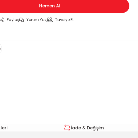
Hemen Al
Paylaş
Yorum Yaz
Tavsiye Et
z
za iletebilirsiniz.
eri
İade & Değişim