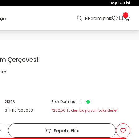
Bayi Girişi
işim
Ne aramıştınız
Km Çerçevesi
orum
21353
Stok Durumu
STN110P200003
*262,50 TL den başlayan taksitlerle!
Sepete Ekle