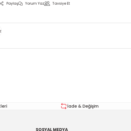
Paylaş
Yorum Yaz
Tavsiye Et
z
za iletebilirsiniz.
eri
İade & Değişim
SOSYAL MEDYA