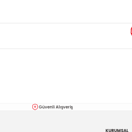
Bu ürünün fiyat bilgisi, resim, ürün açıklamalarında ve diğer kon
Görüş ve önerileriniz için teşekkür ederiz.
Ürün resmi kalitesiz, bozuk veya görüntülenemiyor.
Ürün açıklamasında eksik bilgiler bulunuyor.
Ürün bilgilerinde hatalar bulunuyor.
Güvenli Alışveriş
Ürün fiyatı diğer sitelerden daha pahalı.
Bu ürüne benzer farklı alternatifler olmalı.
KURUMSAL