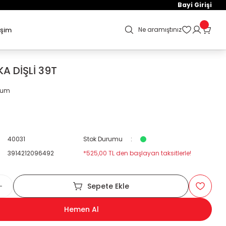
Bayi Girişi
işim
Ne aramıştınız
A DİŞLİ 39T
orum
40031
Stok Durumu
3914212096492
*525,00 TL den başlayan taksitlerle!
Sepete Ekle
Hemen Al