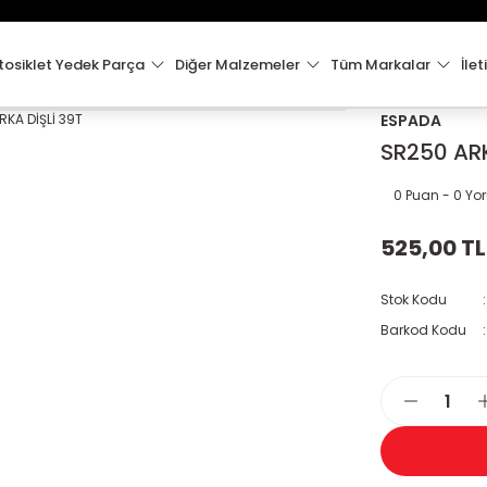
15:00'e Kadar Verilen Siparişler Aynı Gün Kargo'da!
Hoşgeldiniz !
Whatsapp İletişim için 0501 148 40 97
osiklet Yedek Parça
Diğer Malzemeler
Tüm Markalar
İlet
2000 TL VE ÜZERİ KARGO ÜCRETSİZ !
ESPADA
SR250 ARK
0 Puan - 0 Y
525,00 TL
Stok Kodu
Barkod Kodu