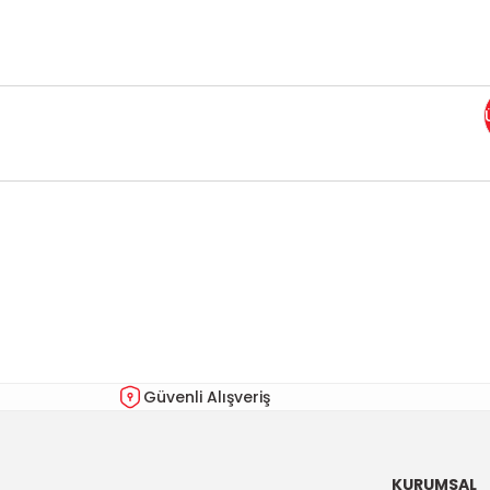
Bu ürünün fiyat bilgisi, resim, ürün açıklamalarında ve diğer kon
Görüş ve önerileriniz için teşekkür ederiz.
Ürün resmi kalitesiz, bozuk veya görüntülenemiyor.
Ürün açıklamasında eksik bilgiler bulunuyor.
Ürün bilgilerinde hatalar bulunuyor.
Güvenli Alışveriş
Ürün fiyatı diğer sitelerden daha pahalı.
Bu ürüne benzer farklı alternatifler olmalı.
KURUMSAL