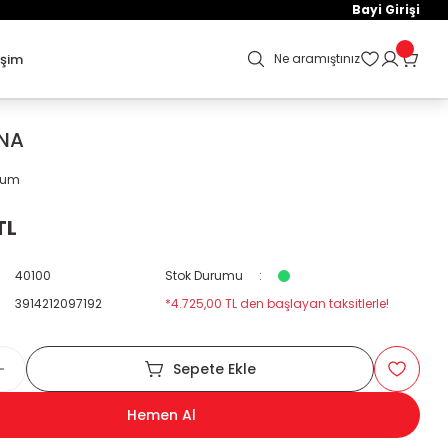
Bayi Girişi
işim
Ne aramıştınız
NA
orum
TL
40100
Stok Durumu
3914212097192
*4.725,00 TL den başlayan taksitlerle!
Sepete Ekle
Hemen Al