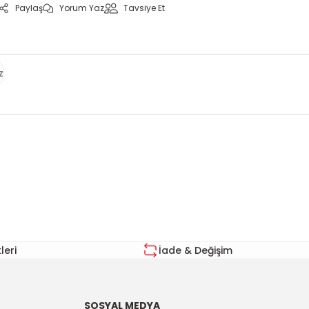
Paylaş
Yorum Yaz
Tavsiye Et
z
za iletebilirsiniz.
eri
İade & Değişim
SOSYAL MEDYA