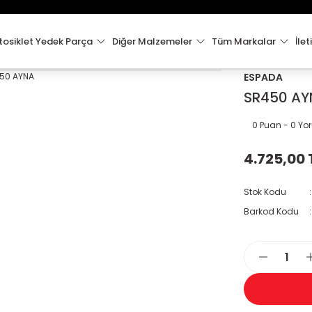
15:00'e Kadar Verilen Siparişler Aynı Gün Kargo'da!
Hoşgeldiniz !
Whatsapp İletişim için 0501 148 40 97
osiklet Yedek Parça
Diğer Malzemeler
Tüm Markalar
İlet
2000 TL VE ÜZERİ KARGO ÜCRETSİZ !
ESPADA
SR450 AY
0 Puan - 0 Y
4.725,00 
Stok Kodu
Barkod Kodu