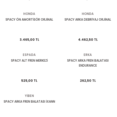
EGSOZ
Nc 700
HONDA
HONDA
M ÜRÜNLERİ
Pcx 125-150
SPACY ÖN AMORTİSÖR ORJİNAL
SPACY ARKA DEBRİYAJ ORJİNAL
 EKİPMANLARI
Spacy
3.465,00 TL
4.462,50 TL
Today
ESPADA
ERKA
SPACY ALT FREN MERKEZİ
SPACY ARKA FREN BALATASI
ENDURANCE
525,00 TL
262,50 TL
YİBEN
SPACY ARKA FREN BALATASI İXANN