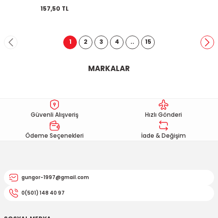
157,50 TL
1
2
3
4
..
15
MARKALAR
Güvenli Alışveriş
Hızlı Gönderi
Ödeme Seçenekleri
İade & Değişim
gungor-1997@gmail.com
0(501) 148 40 97